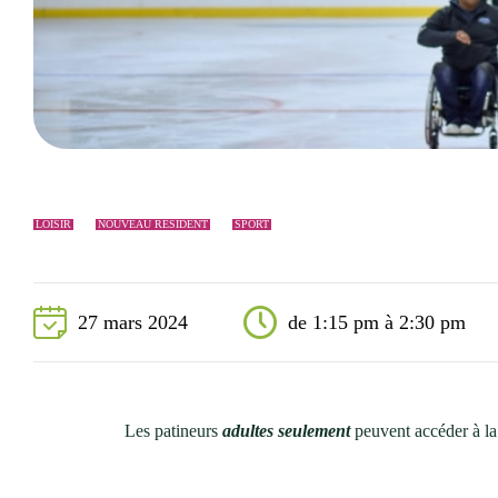
Événements
Nouveaux résidents
Accessibilité universelle
La Sarre, ville familiale
Soutien aux organismes et autorisation d’événements
Répertoire des organismes
LOISIR
NOUVEAU RÉSIDENT
SPORT
27 mars 2024
de 1:15 pm à 2:30 pm
Les patineurs
adultes seulement
peuvent accéder à la