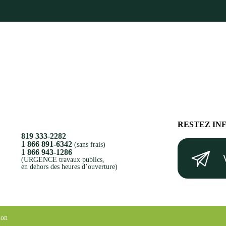
RESTEZ IN
819 333-2282
Votre
1 866 891-6342
(sans frais)
1 866 943-1286
courriel
(URGENCE travaux publics,
en dehors des heures d’ouverture)
(Nécessaire)
ion