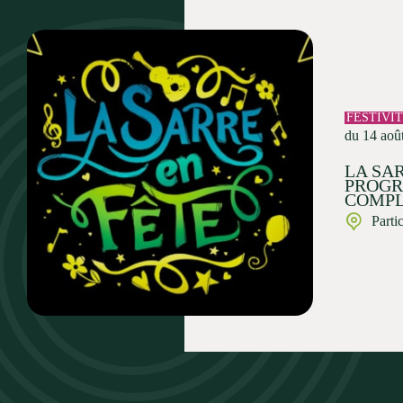
FESTIVI
du 14 aoû
LA SAR
PROG
COMPL
Parti