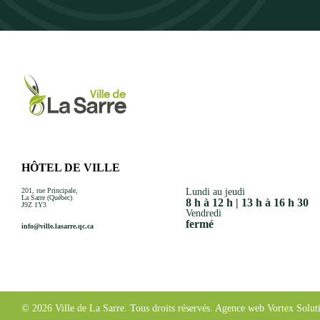
HÔTEL DE VILLE
201, rue Principale,
Lundi au jeudi
La Sarre (Québec)
8 h à 12 h | 13 h à 16 h 30
J9Z 1Y3
Vendredi
fermé
info@ville.lasarre.qc.ca
© 2026 Ville de La Sarre.
Tous droits réservés.
Agence web
Vortex Solut