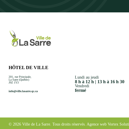
HÔTEL DE VILLE
201, rue Principale,
Lundi au jeudi
La Sarre (Québec)
8 h à 12 h | 13 h à 16 h 30
J9Z 1Y3
Vendredi
fermé
info@ville.lasarre.qc.ca
© 2026 Ville de La Sarre.
Tous droits réservés.
Agence web
Vortex Solut