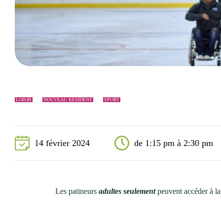
Événements
Nouveaux résidents
Accessibilité universelle
La Sarre, ville familiale
Soutien aux organismes et autorisation d’événements
Répertoire des organismes
LOISIR
NOUVEAU RÉSIDENT
SPORT
14 février 2024
de 1:15 pm à 2:30 pm
Les patineurs
adultes seulement
peuvent accéder à la