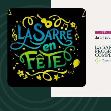
FESTIVI
du 14 aoû
LA SAR
PROG
COMPL
Parti