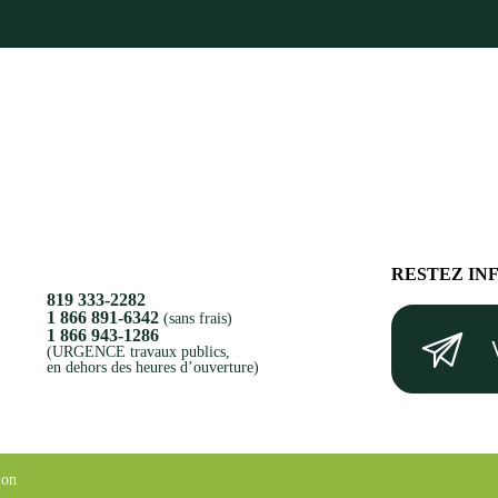
RESTEZ IN
819 333-2282
Votre
1 866 891-6342
(sans frais)
1 866 943-1286
courriel
(URGENCE travaux publics,
en dehors des heures d’ouverture)
(Nécessaire)
ion