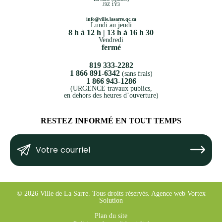
J9Z 1Y3
info@ville.lasarre.qc.ca
Lundi au jeudi
8 h à 12 h | 13 h à 16 h 30
Vendredi
fermé
819 333-2282
1 866 891-6342
(sans frais)
1 866 943-1286
(URGENCE travaux publics,
en dehors des heures d’ouverture)
RESTEZ INFORMÉ EN TOUT TEMPS
Votre
Submit
courriel
(Nécessaire)
© 2026 Ville de La Sarre.
Tous droits réservés.
Agence web
Vortex
Solution
Plan du site