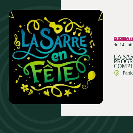
FESTIVI
du 14 aoû
LA SAR
PROG
COMPL
Parti