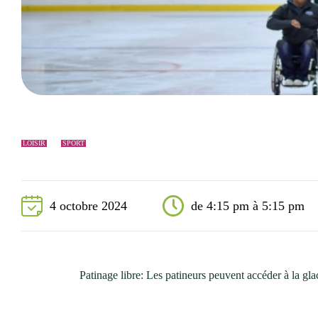
Événements
Nouveaux résidents
Accessibilité universelle
La Sarre, ville familiale
Soutien aux organismes et autorisation d’événements
Répertoire des organismes
LOISIR
SPORT
4 octobre 2024
de 4:15 pm à 5:15 pm
Patinage libre: Les patineurs peuvent accéder à la g