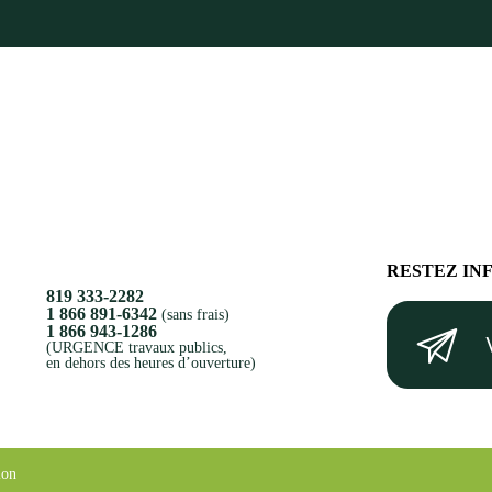
RESTEZ IN
819 333-2282
Votre
1 866 891-6342
(sans frais)
1 866 943-1286
courriel
(URGENCE travaux publics,
en dehors des heures d’ouverture)
(Nécessaire)
ion