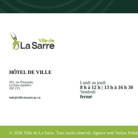
HÔTEL DE VILLE
201, rue Principale,
Lundi au jeudi
La Sarre (Québec)
8 h à 12 h | 13 h à 16 h 30
J9Z 1Y3
Vendredi
fermé
info@ville.lasarre.qc.ca
© 2026 Ville de La Sarre.
Tous droits réservés.
Agence web
Vortex Solut