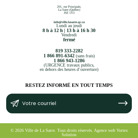
201, rue Principale,
La Sarre (Québec)
J9Z 1Y3
info@ville.lasarre.qc.ca
Lundi au jeudi
8 h à 12 h | 13 h à 16 h 30
Vendredi
fermé
819 333-2282
1 866 891-6342
(sans frais)
1 866 943-1286
(URGENCE travaux publics,
en dehors des heures d’ouverture)
RESTEZ INFORMÉ EN TOUT TEMPS
Votre
Submit
courriel
(Nécessaire)
© 2026 Ville de La Sarre.
Tous droits réservés.
Agence web
Vortex
Solution