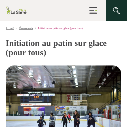
Ouvrir
la
navigation
du
site
Accueil
Événements
Initiation au patin sur glace (pour tous)
Initiation au patin sur glace
(pour tous)