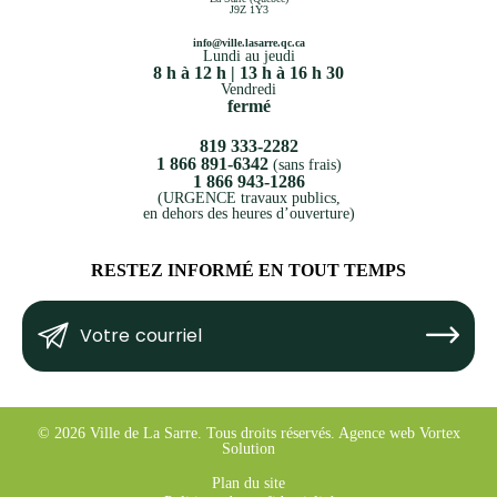
J9Z 1Y3
info@ville.lasarre.qc.ca
Lundi au jeudi
8 h à 12 h | 13 h à 16 h 30
Vendredi
fermé
819 333-2282
1 866 891-6342
(sans frais)
1 866 943-1286
(URGENCE travaux publics,
en dehors des heures d’ouverture)
RESTEZ INFORMÉ EN TOUT TEMPS
Votre
Submit
courriel
(Nécessaire)
© 2026 Ville de La Sarre.
Tous droits réservés.
Agence web
Vortex
Solution
Plan du site