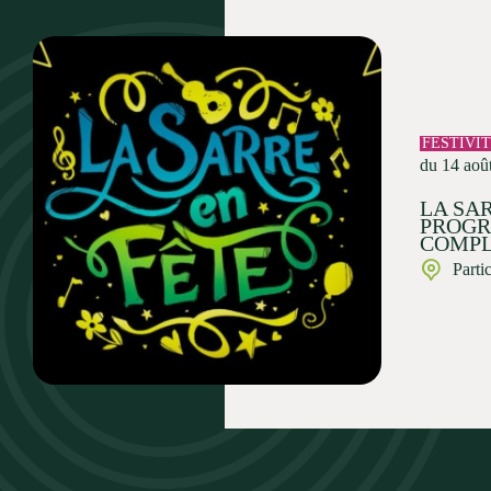
FESTIVI
du 14 aoû
LA SAR
PROG
COMPL
Parti