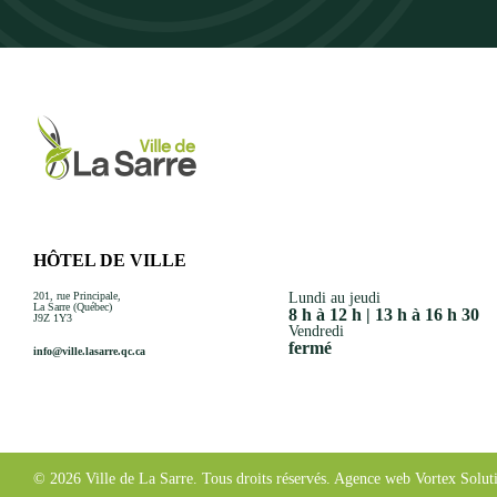
HÔTEL DE VILLE
201, rue Principale,
Lundi au jeudi
La Sarre (Québec)
8 h à 12 h | 13 h à 16 h 30
J9Z 1Y3
Vendredi
fermé
info@ville.lasarre.qc.ca
© 2026 Ville de La Sarre.
Tous droits réservés.
Agence web
Vortex Solut