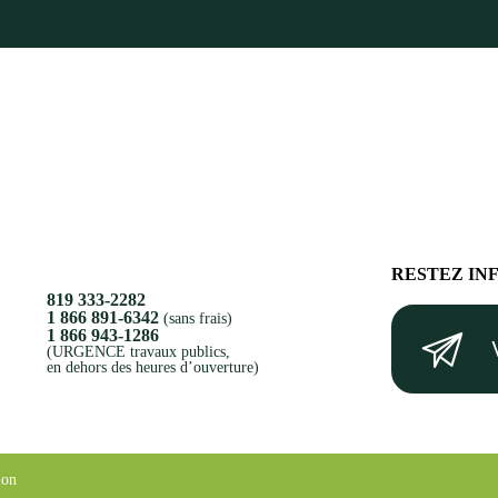
RESTEZ IN
819 333-2282
Votre
1 866 891-6342
(sans frais)
1 866 943-1286
courriel
(URGENCE travaux publics,
en dehors des heures d’ouverture)
(Nécessaire)
ion