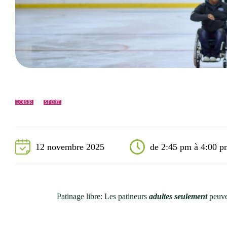
Événements
Nouveaux résidents
Accessibilité universelle
La Sarre, ville familiale
Soutien aux organismes et autorisation d’événements
Répertoire des organismes
LOISIR
SPORT
12 novembre 2025
de 2:45 pm à 4:00 p
Patinage libre: Les patineurs
adultes seulement
peuve