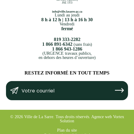
J9Z 1Y3
info@ville.lasarre.qc.ca
Lundi au jeudi
8 h à 12 h | 13 h à 16 h 30
Vendredi
fermé
819 333-2282
1 866 891-6342
(sans frais)
1 866 943-1286
(URGENCE travaux publics,
en dehors des heures d’ouverture)
RESTEZ INFORMÉ EN TOUT TEMPS
Votre
Submit
courriel
(Nécessaire)
© 2026 Ville de La Sarre.
Tous droits réservés.
Agence web
Vortex
Solution
Plan du site