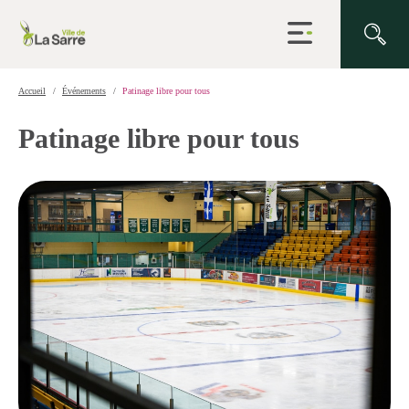
Ouvrir
la
navigation
du
site
Accueil
Événements
Patinage libre pour tous
Patinage libre pour tous