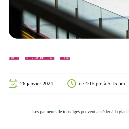
Événements
Nouveaux résidents
Accessibilité universelle
La Sarre, ville familiale
Soutien aux organismes et autorisation d’événements
Répertoire des organismes
LOISIR
NOUVEAU RÉSIDENT
SPORT
26 janvier 2024
de 4:15 pm à 5:15 pm
Les patineurs de tous âges peuvent accéder à la glace