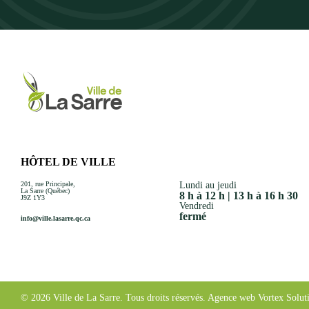
HÔTEL DE VILLE
201, rue Principale,
Lundi au jeudi
La Sarre (Québec)
8 h à 12 h | 13 h à 16 h 30
J9Z 1Y3
Vendredi
fermé
info@ville.lasarre.qc.ca
© 2026 Ville de La Sarre.
Tous droits réservés.
Agence web
Vortex Solut