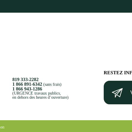
RESTEZ IN
819 333-2282
Votre
1 866 891-6342
(sans frais)
1 866 943-1286
courriel
(URGENCE travaux publics,
en dehors des heures d’ouverture)
(Nécessaire)
ion