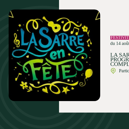
FESTIVI
du 14 aoû
LA SAR
PROG
COMPL
Parti