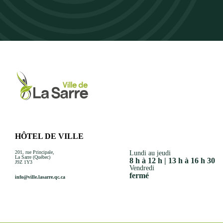
HÔTEL DE VILLE
201, rue Principale,
Lundi au jeudi
La Sarre (Québec)
8 h à 12 h | 13 h à 16 h 30
J9Z 1Y3
Vendredi
fermé
info@ville.lasarre.qc.ca