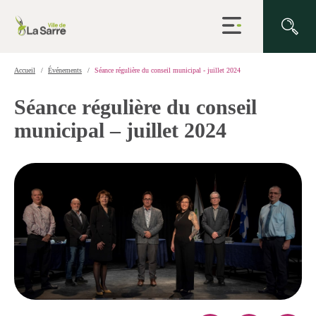
Ouvrir
la
navigation
du
site
Accueil
Événements
Séance régulière du conseil municipal - juillet 2024
Séance régulière du conseil
municipal – juillet 2024