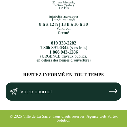
201, rue Principale,
La Sarre (Québec)
J9Z 1Y3
info@ville.lasarre.qc.ca
Lundi au jeudi
8 h à 12 h | 13 h à 16 h 30
Vendredi
fermé
819 333-2282
1 866 891-6342
(sans frais)
1 866 943-1286
(URGENCE travaux publics,
en dehors des heures d’ouverture)
RESTEZ INFORMÉ EN TOUT TEMPS
Votre
Submit
courriel
(Nécessaire)
© 2026 Ville de La Sarre.
Tous droits réservés.
Agence web
Vortex
Solution