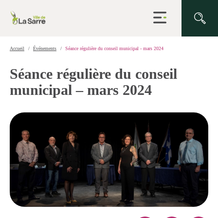
Ouvrir
la
navigation
du
site
Accueil
Événements
Séance régulière du conseil municipal - mars 2024
Séance régulière du conseil
municipal – mars 2024