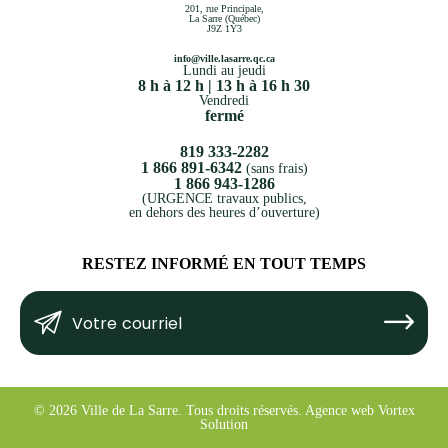
201, rue Principale,
La Sarre (Québec)
J9Z 1Y3
info@ville.lasarre.qc.ca
Lundi au jeudi
8 h à 12 h | 13 h à 16 h 30
Vendredi
fermé
819 333-2282
1 866 891-6342
(sans frais)
1 866 943-1286
(URGENCE travaux publics,
en dehors des heures d’ouverture)
RESTEZ INFORMÉ EN TOUT TEMPS
Votre
Submit
courriel
(Nécessaire)
© 2026 Ville de La Sarre.
Tous droits réservés.
Agence web
Vortex
Solution