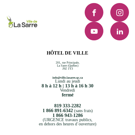
Facebook
Instagra
YouTube
LinkedI
HÔTEL DE VILLE
201, rue Principale,
La Sarre (Québec)
J9Z 1Y3
info@ville.lasarre.qc.ca
Lundi au jeudi
8 h à 12 h | 13 h à 16 h 30
Vendredi
fermé
819 333-2282
1 866 891-6342
(sans frais)
1 866 943-1286
(URGENCE travaux publics,
en dehors des heures d’ouverture)