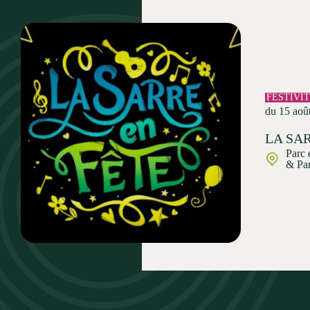
FESTIVI
du 15 aoû
LA SAR
Parc 
& Par