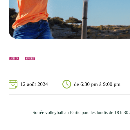
Événements
Nouveaux résidents
Accessibilité universelle
La Sarre, ville familiale
Soutien aux organismes et autorisation d’événements
Répertoire des organismes
LOISIR
SPORT
12 août 2024
de 6:30 pm à 9:00 pm
Soirée volleyball au Participarc les lundis de 18 h 30