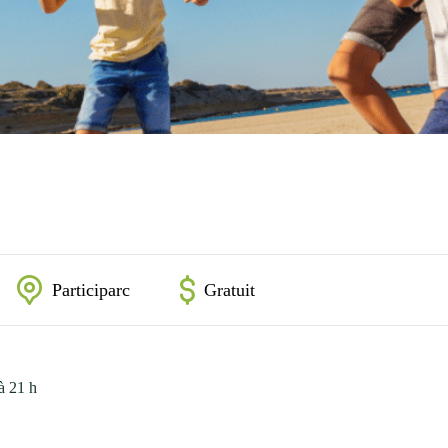
Participarc
Gratuit
 à 21 h