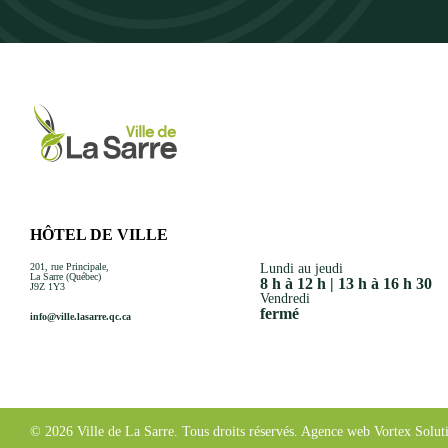
HÔTEL DE VILLE
201, rue Principale,
Lundi au jeudi
La Sarre (Québec)
8 h à 12 h | 13 h à 16 h 30
J9Z 1Y3
Vendredi
fermé
info@ville.lasarre.qc.ca
© 2026 Ville de La Sarre.
Tous droits réservés.
Agence web
Vortex Solut