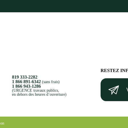
RESTEZ IN
819 333-2282
Votre
1 866 891-6342
(sans frais)
1 866 943-1286
courriel
(URGENCE travaux publics,
en dehors des heures d’ouverture)
(Nécessaire)
ion