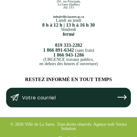
201, rue Principale,
La Sarre (Québec)
J9Z 1Y3
info@ville.lasarre.qc.ca
Lundi au jeudi
8 h à 12 h | 13 h à 16 h 30
Vendredi
fermé
819 333-2282
1 866 891-6342
(sans frais)
1 866 943-1286
(URGENCE travaux publics,
en dehors des heures d’ouverture)
RESTEZ INFORMÉ EN TOUT TEMPS
Votre
Submit
courriel
(Nécessaire)
© 2026 Ville de La Sarre.
Tous droits réservés.
Agence web
Vortex
Solution