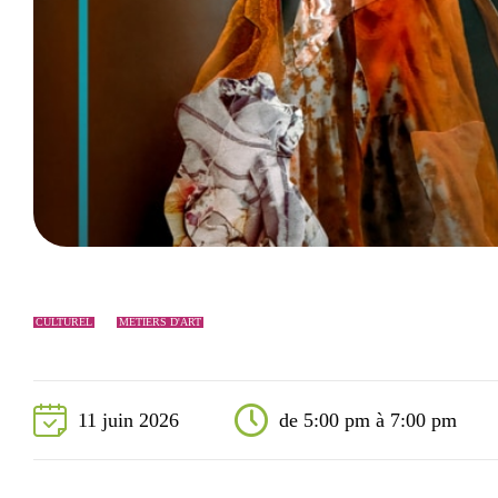
Événements
Nouveaux résidents
Accessibilité universelle
La Sarre, ville familiale
Soutien aux organismes et autorisation d’événements
Répertoire des organismes
CULTUREL
MÉTIERS D'ART
11 juin 2026
de 5:00 pm à 7:00 pm