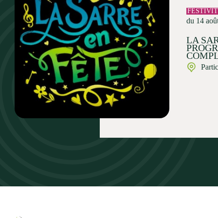
FESTIVI
du 14 aoû
LA SAR
PROG
COMPL
Parti