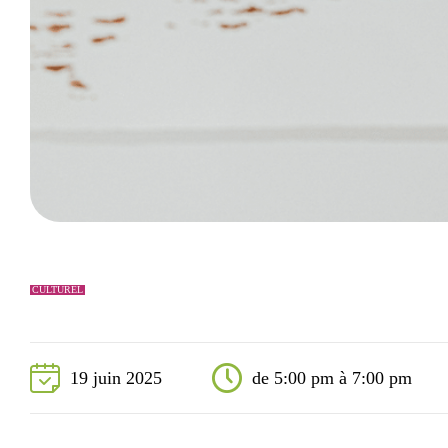
Événements
Nouveaux résidents
Accessibilité universelle
La Sarre, ville familiale
Soutien aux organismes et autorisation d’événements
Répertoire des organismes
CULTUREL
19 juin 2025
de 5:00 pm à 7:00 pm