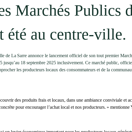
des Marchés Publics
 été au centre-ville.
e de La Sarre annonce le lancement officiel de son tout premier Marché
025 jusqu’au 18 septembre 2025 inclusivement. Ce marché public, offici
procher les producteurs locaux des consommateurs et de la communauté, 
uvrir des produits frais et locaux, dans une ambiance conviviale et acc
on concrète pour encourager l’achat local et nos producteurs. » mentionne
aussi un levier économique important pour les producteurs locaux généra