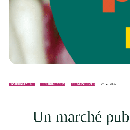
Événements
Nouveaux résidents
Accessibilité universelle
La Sarre, ville familiale
Soutien aux organismes et autorisation d’événements
Répertoire des organismes
ENVIRONNEMENT
SENSIBILISATION
VIE MUNICIPALE
27 mai 2025
Un marché publ