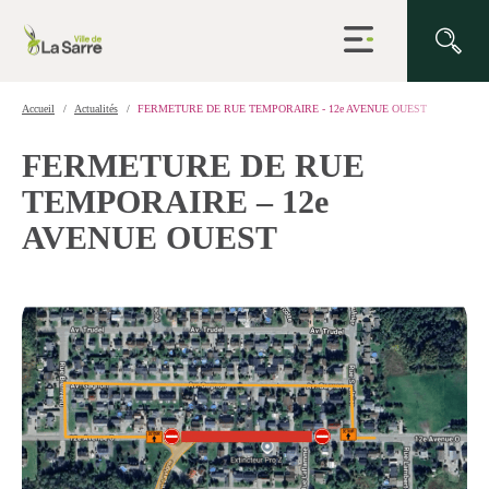
Ouvrir
la
navigation
du
site
Accueil
Actualités
FERMETURE DE RUE TEMPORAIRE - 12e AVENUE OUEST
FERMETURE DE RUE
TEMPORAIRE – 12e
AVENUE OUEST