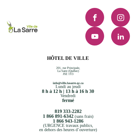
Facebook
Instagra
YouTube
LinkedI
HÔTEL DE VILLE
201, rue Principale,
La Sarre (Québec)
J9Z 1Y3
info@ville.lasarre.qc.ca
Lundi au jeudi
8 h à 12 h | 13 h à 16 h 30
Vendredi
fermé
819 333-2282
1 866 891-6342
(sans frais)
1 866 943-1286
(URGENCE travaux publics,
en dehors des heures d’ouverture)