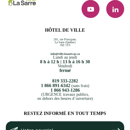
YouTube
LinkedI
HÔTEL DE VILLE
201, rue Principale,
La Sarre (Québec)
J9Z 1Y3
info@ville.lasarre.qc.ca
Lundi au jeudi
8 h à 12 h | 13 h à 16 h 30
Vendredi
fermé
819 333-2282
1 866 891-6342
(sans frais)
1 866 943-1286
(URGENCE travaux publics,
en dehors des heures d’ouverture)
RESTEZ INFORMÉ EN TOUT TEMPS
Votre
Submit