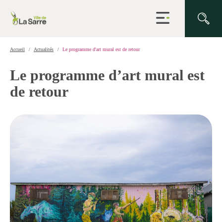
Ouvrir
la
navigation
du
site
Accueil
Actualités
Le programme d'art mural est de retour
Le programme d’art mural est
de retour