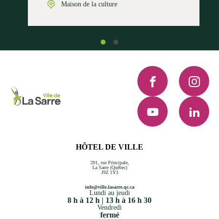
Maison de la culture
Facebook
Instagra
YouTube
LinkedI
HÔTEL DE VILLE
201, rue Principale,
La Sarre (Québec)
J9Z 1Y3
info@ville.lasarre.qc.ca
Lundi au jeudi
8 h à 12 h | 13 h à 16 h 30
Vendredi
fermé