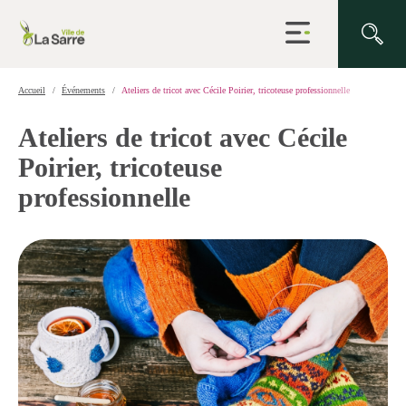
Ouvrir
la
navigation
du
site
Accueil
Événements
Ateliers de tricot avec Cécile Poirier, tricoteuse professionnelle
Ateliers de tricot avec Cécile
Poirier, tricoteuse
professionnelle