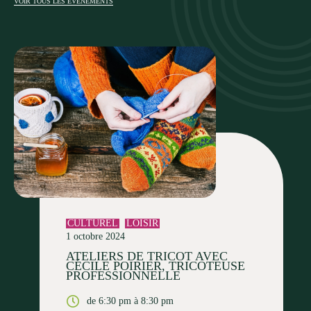
VOIR TOUS LES ÉVÉNEMENTS
CULTUREL
LOISIR
1 octobre 2024
ATELIERS DE TRICOT AVEC
CÉCILE POIRIER, TRICOTEUSE
PROFESSIONNELLE
de 6:30 pm à 8:30 pm