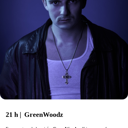
21 h | GreenWoodz