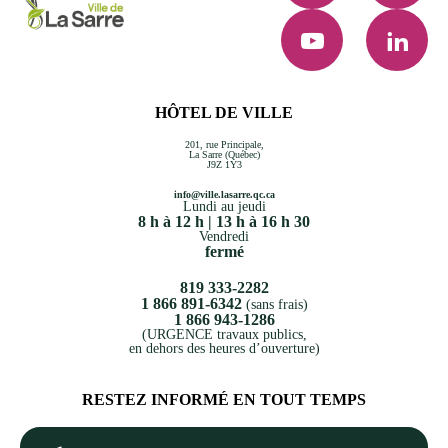
YouTube
LinkedI
HÔTEL DE VILLE
201, rue Principale,
La Sarre (Québec)
J9Z 1Y3
info@ville.lasarre.qc.ca
Lundi au jeudi
8 h à 12 h | 13 h à 16 h 30
Vendredi
fermé
819 333-2282
1 866 891-6342
(sans frais)
1 866 943-1286
(URGENCE travaux publics,
en dehors des heures d’ouverture)
RESTEZ INFORMÉ EN TOUT TEMPS
Votre