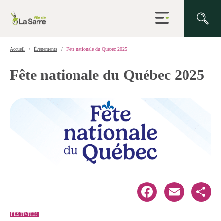
Ouvrir
la
navigation
du
site
Accueil
Événements
Fête nationale du Québec 2025
Fête nationale du Québec 2025
Facebook
Email
Share
FESTIVITÉS