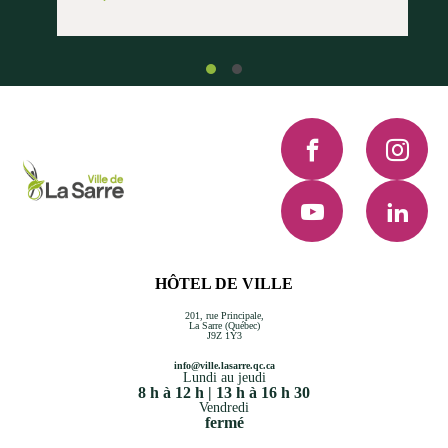
Facebook
Instagra
YouTube
LinkedI
HÔTEL DE VILLE
201, rue Principale,
La Sarre (Québec)
J9Z 1Y3
info@ville.lasarre.qc.ca
Lundi au jeudi
8 h à 12 h | 13 h à 16 h 30
Vendredi
fermé