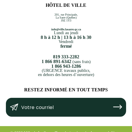
HÔTEL DE VILLE
201, rue Principale,
La Sarre (Québec)
J9Z 1Y3
info@ville.lasarre.qc.ca
Lundi au jeudi
8 h à 12 h | 13 h à 16 h 30
Vendredi
fermé
819 333-2282
1 866 891-6342
(sans frais)
1 866 943-1286
(URGENCE travaux publics,
en dehors des heures d’ouverture)
RESTEZ INFORMÉ EN TOUT TEMPS
Votre
Submit
courriel
(Nécessaire)