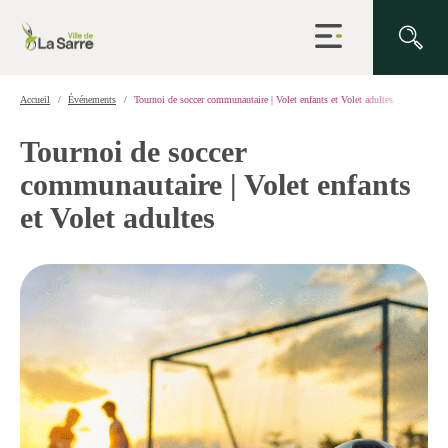
Ouvrir
la
navigation
du
site
Accueil
Événements
Tournoi de soccer communautaire | Volet enfants et Volet adultes
Tournoi de soccer
communautaire | Volet enfants
et Volet adultes