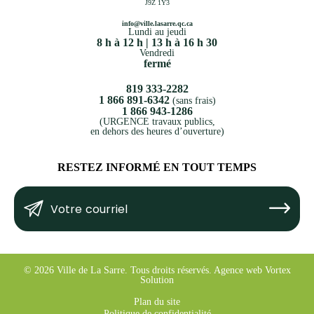
J9Z 1Y3
info@ville.lasarre.qc.ca
Lundi au jeudi
8 h à 12 h | 13 h à 16 h 30
Vendredi
fermé
819 333-2282
1 866 891-6342
(sans frais)
1 866 943-1286
(URGENCE travaux publics,
en dehors des heures d’ouverture)
RESTEZ INFORMÉ EN TOUT TEMPS
Votre
Submit
courriel
(Nécessaire)
© 2026 Ville de La Sarre.
Tous droits réservés.
Agence web
Vortex
Solution
Plan du site
Politique de confidentialité