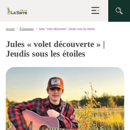
Ouvrir
la
navigation
du
site
Accueil
Événements
Jules "volet découverte" | Jeudis sous les étoiles
Jules « volet découverte » |
Jeudis sous les étoiles