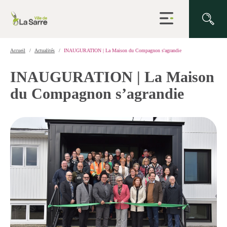
Ouvrir
la
navigation
du
site
Accueil
Actualités
INAUGURATION | La Maison du Compagnon s'agrandie
INAUGURATION | La Maison
du Compagnon s’agrandie