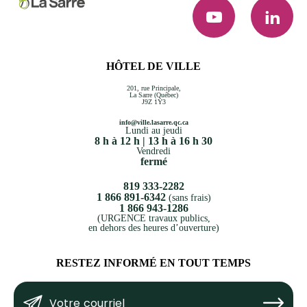
YouTube
LinkedI
HÔTEL DE VILLE
201, rue Principale,
La Sarre (Québec)
J9Z 1Y3
info@ville.lasarre.qc.ca
Lundi au jeudi
8 h à 12 h | 13 h à 16 h 30
Vendredi
fermé
819 333-2282
1 866 891-6342
(sans frais)
1 866 943-1286
(URGENCE travaux publics,
en dehors des heures d’ouverture)
RESTEZ INFORMÉ EN TOUT TEMPS
Votre
Submit
courriel